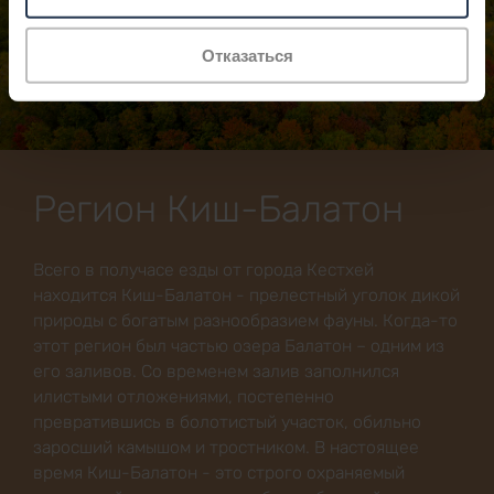
Отказаться
Регион Киш-Балатон
Всего в получасе езды от города Кестхей
находится Киш-Балатон - прелестный уголок дикой
природы с богатым разнообразием фауны. Когда-то
этот регион был частью озера Балатон – одним из
его заливов. Со временем залив заполнился
илистыми отложениями, постепенно
превратившись в болотистый участок, обильно
заросший камышом и тростником. В настоящее
время Киш-Балатон - это строго охраняемый