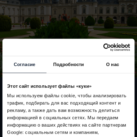
Согласие
Подробности
О нас
Этот сайт использует файлы «куки»
Дворец Фештетичей
Мы используем файлы cookie, чтобы анализировать
трафик, подбирать для вас подходящий контент и
рекламу, а также дать вам возможность делиться
Дворец, строительство которого началось в
середине XVIII века, претерпев серию масштабных
информацией в социальных сетях. Мы передаем
реконструкций и расширений, к 1880-м годам
информацию о ваших действиях на сайте партнерам
обрел свой окончательный облик. Во дворце,
Google: социальным сетям и компаниям,