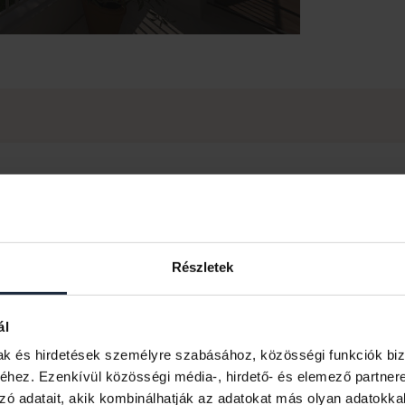
KERESSE KOLLÉGÁINKAT!
Részletek
ál
mak és hirdetések személyre szabásához, közösségi funkciók biz
hez. Ezenkívül közösségi média-, hirdető- és elemező partner
zó adatait, akik kombinálhatják az adatokat más olyan adatokka