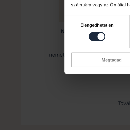
számukra vagy az Ön által ha
Hozzájárulás
Elengedhetetlen
kiválasztása
Németh Gábor Zoltán
Értékesítő
+36 30 742 3298
nemeth.gabor@hillsidehomes.hu
Megtagad
Tová