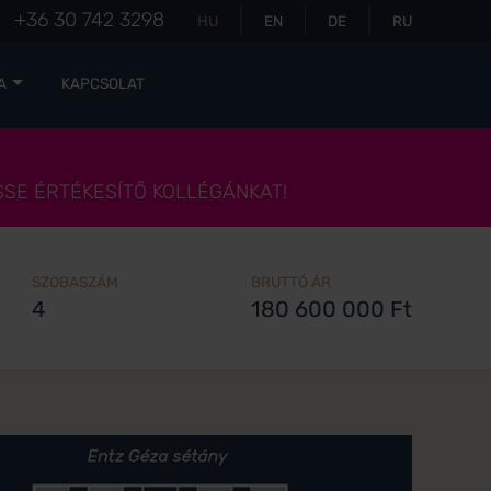
+36 30 742 3298
HU
EN
DE
RU
A
KAPCSOLAT
SSE ÉRTÉKESÍTŐ KOLLÉGÁNKAT!
SZOBASZÁM
BRUTTÓ ÁR
4
180 600 000 Ft