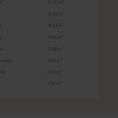
2
a
13.72 m
2
13.62 m
2
a
14.53 m
2
a
11.83 m
2
ba
17.42 m
2
őszoba
5.55 m
2
rób
4.62 m
2
1.43 m