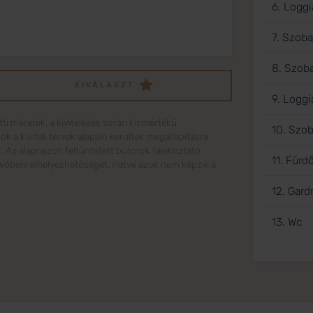
6. Loggi
7. Szoba
8. Szob
KIVÁLASZT
9. Loggi
tti méretek, a kivitelezés során kismértékű
10. Szo
a kiviteli tervek alapján kerültek megállapításra
k. Az alaprajzon feltüntetett bútorok tájékoztató
11. Fürd
jövőbeni elhelyezhetőségét, illetve azok nem képzik a
12. Gard
13. Wc