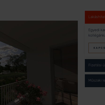
Lakáshite
Egyedi ka
kollégánk
KAPC
Fizetési 
Műszaki l