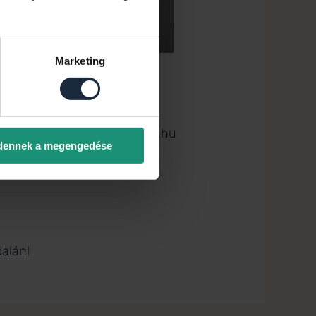
Marketing
Bratu Péter
Hitelszakértő
+36 20 663 3635
bratu.peter@credipass.hu
dennek a megengedése
alán!