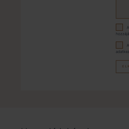
A
hozzájá
A
adatkez
EL