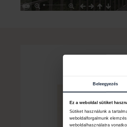
Beleegyezés
Ez a weboldal sütiket haszn
Sütiket használunk a tartal
weboldalforgalmunk elemzésé
weboldalhasználatra vonatko