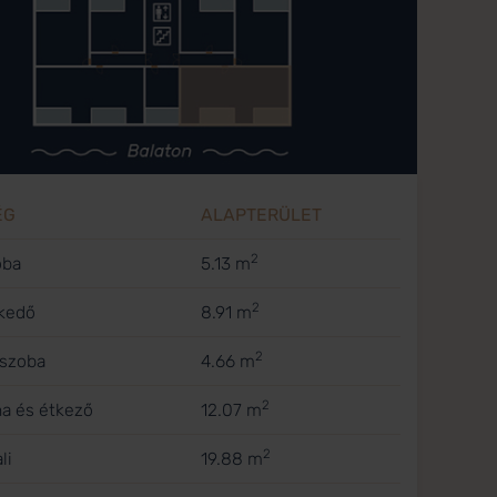
ÉG
ALAPTERÜLET
2
oba
5.13 m
2
ekedő
8.91 m
2
őszoba
4.66 m
2
ha és étkező
12.07 m
2
li
19.88 m