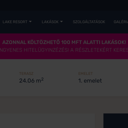
LAKE RESORT
LAKÁSOK
SZOLGÁLTATÁSOK
GALÉRI
AZONNAL KÖLTÖZHETŐ 100 MFT ALATTI LAKÁSOK!
 INGYENES HITELÜGYINZÉZÉS! A RÉSZLETEKÉRT KERE
TERASZ
EMELET
2
24.06 m
1. emelet