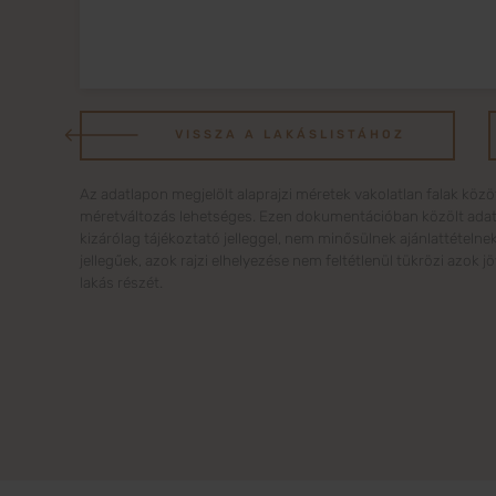
VISSZA A LAKÁSLISTÁHOZ
Az adatlapon megjelölt alaprajzi méretek vakolatlan falak közö
méretváltozás lehetséges. Ezen dokumentációban közölt adatok 
kizárólag tájékoztató jelleggel, nem minősülnek ajánlattételne
jellegűek, azok rajzi elhelyezése nem feltétlenül tükrözi azok 
lakás részét.