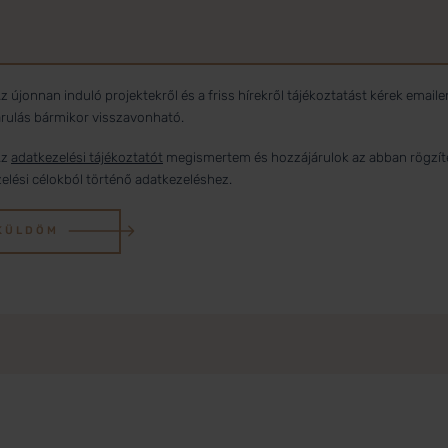
z újonnan induló projektekről és a friss hírekről tájékoztatást kérek emaile
rulás bármikor visszavonható.
z
adatkezelési tájékoztatót
megismertem és hozzájárulok az abban rögzít
elési célokból történő adatkezeléshez.
KÜLDÖM