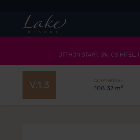
OTTHON START, 3%-OS HITEL,
ALAPTERÜLET
V.1.3
2
108.37 m