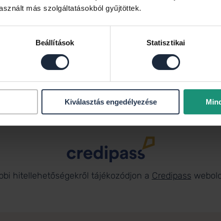
sznált más szolgáltatásokból gyűjtöttek.
Beállítások
Statisztikai
Böszörményi Johanna
Értékesítő
+36 70 459 3242
boszormenyi.johanna@dh.hu
Kiválasztás engedélyezése
Min
bbi hitellehetőségekről tájékozódjon a
Credipass
webold