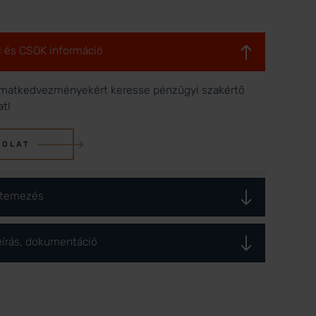
l és CSOK információ
matkedvezményekért keresse pénzügyi szakértő
at!
SOLAT
ütemezés
eírás, dokumentáció