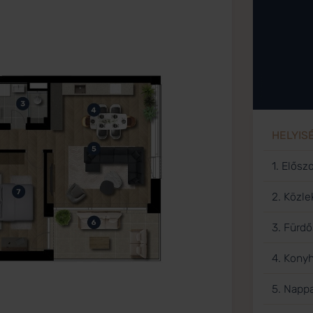
HELYIS
1. Elősz
2. Közl
3. Fürd
4. Kony
5. Nappa