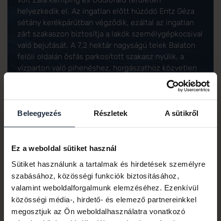
helyezkedik el. Az ingatlan előtt húzódó Entz Géza
sétány kerékpárútban végződik, ezáltal az ingatlan
zárt szakaszon biztosítja a lakók személygépkocsival
való bejutását. A 7,2 hektár nagyságú telek Balaton
felöli oldalán ősfás parkosított szakasz nyúlik, a
vízparton való pihenéshez, horgászathoz közvetlen
stég áll rendelkezésre. A déli oldalon húzódó zöld
övezet a túrázni, sportolni vágyóknak és kis
házikedvencekkel való sétáláshoz ad tökéletes
helyszínt. A tömb északi oldalán a Helikon Horgász
Beleegyezés
Részletek
A sütikről
Egyesület helyezkedik el.
Ez a weboldal sütiket használ
MEGTEKINTÉS TÉRKÉPEN
Sütiket használunk a tartalmak és hirdetések személyre
szabásához, közösségi funkciók biztosításához,
valamint weboldalforgalmunk elemzéséhez. Ezenkívül
közösségi média-, hirdető- és elemező partnereinkkel
megosztjuk az Ön weboldalhasználatra vonatkozó