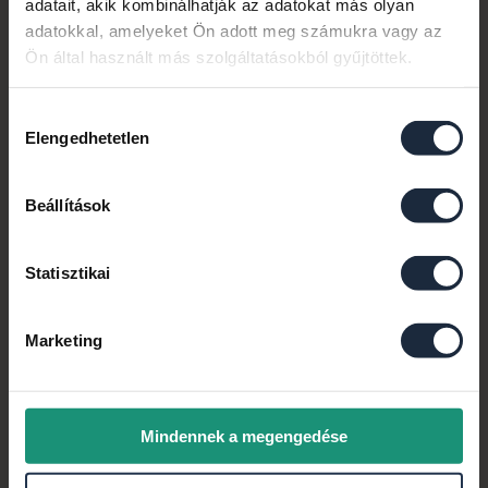
adatait, akik kombinálhatják az adatokat más olyan
adatokkal, amelyeket Ön adott meg számukra vagy az
Ön által használt más szolgáltatásokból gyűjtöttek.
Hozzájárulás
Elengedhetetlen
kiválasztása
Beállítások
Statisztikai
Budapesttől az M7-es autópályán, az új M76-os
Marketing
autóút első részének átadásával – ezzel a környék
megközelíthetőségét javítva - majdnem két óra alatt
kényelmesen el lehet jutni. A Sármelléki nemzetközi
repülőtér egy mindössze 20 perces autóúttal
Mindennek a megengedése
elérhető. Keszthely a Balaton egyik
legdinamikusabban fejlődő városa, jelenleg is