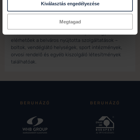
Kiválasztás engedélyezése
rengeteg infrastruktúrális fejlesztésen esik át.
Varázslatos belvárosán, kultúráján és partjain kívül,
turisztikai vonzerejével egész évben számos
Megtagad
programlehetőségeket kínál. Elhelyezkedésének
köszönhetően a Lake Resort lakóparktól gyorsan
elérhetőek a belváros nyújtotta szolgáltatások –
boltok, vendéglátó helységek, sport intézmények,
orvosi rendelő és egyéb kiszolgáló létesítmények
találhatóak.
BERUHÁZÓ
BERUHÁZÓ