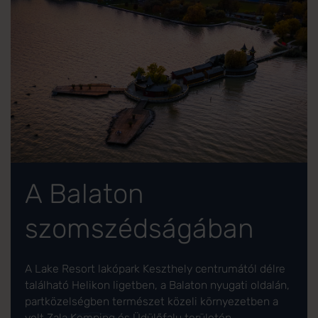
A Balaton
szomszédságában
A Lake Resort lakópark Keszthely centrumától délre
található Helikon ligetben, a Balaton nyugati oldalán,
partközelségben természet közeli környezetben a
volt Zala Kemping és Üdülőfalu területén