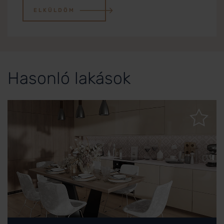
ELKÜLDÖM
Hasonló lakások