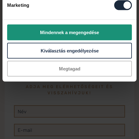
bratu.peter@credipass.hu
Marketing
Mindennek a megengedése
További hitellehetőségekről tájékozódjon a
Kiválasztás engedélyezése
Credipass
weboldalán!
Megtagad
ADJA MEG ELÉRHETŐSÉGEIT ÉS
VISSZAHÍVJUK!