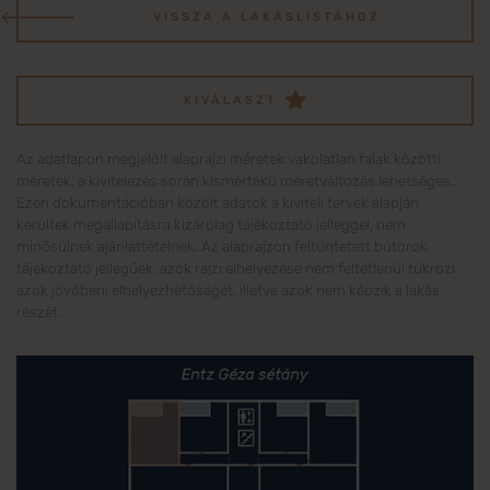
VISSZA A LAKÁSLISTÁHOZ
KIVÁLASZT
Az adatlapon megjelölt alaprajzi méretek vakolatlan falak közötti
méretek, a kivitelezés során kismértékű méretváltozás lehetséges.
Ezen dokumentációban közölt adatok a kiviteli tervek alapján
kerültek megállapításra kizárólag tájékoztató jelleggel, nem
minősülnek ajánlattételnek. Az alaprajzon feltüntetett bútorok
tájékoztató jellegűek, azok rajzi elhelyezése nem feltétlenül tükrözi
azok jövőbeni elhelyezhetőségét, illetve azok nem képzik a lakás
részét.