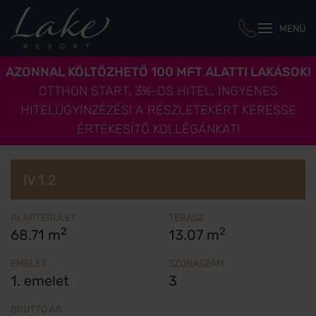
MENÜ
AZONNAL KÖLTÖZHETŐ 100 MFT ALATTI LAKÁSOK!
OTTHON START, 3%-OS HITEL, INGYENES
HITELÜGYINZÉZÉS! A RÉSZLETEKÉRT KERESSE
ÉRTÉKESÍTŐ KOLLÉGÁNKAT!
IV.1.2
ALAPTERÜLET
TERASZ
2
2
68.71 m
13.07 m
EMELET
SZOBASZÁM
1. emelet
3
BRUTTÓ ÁR