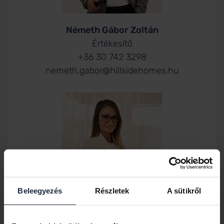
Németh Gábor Zoltán
Értékesítő
+36 30 742 3298
nemeth.gabor@hillsidehomes.hu
Beleegyezés
Részletek
A sütikről
Böszörményi Johanna