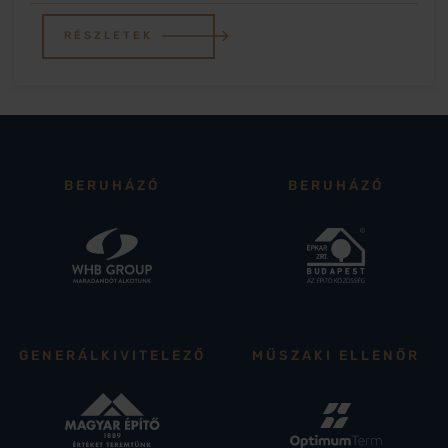
RÉSZLETEK
BERUHÁZÓ
BERUHÁZÓ
GENERÁLKIVITELEZŐ
MŰSZAKI ELLENŐR