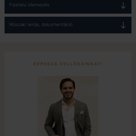
Fizetési ütemezés
Műszaki leírás, dokumentáció
KERESSE KOLLÉGÁINKAT!