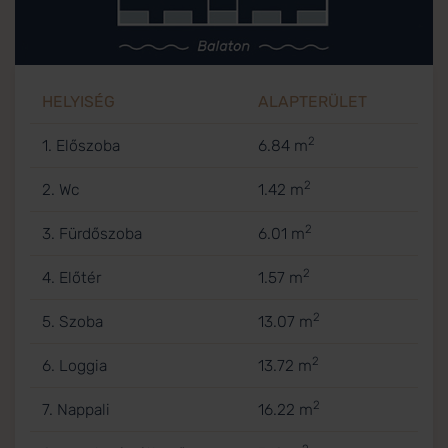
HELYISÉG
ALAPTERÜLET
2
1. Előszoba
6.84 m
2
2. Wc
1.42 m
2
3. Fürdőszoba
6.01 m
2
4. Előtér
1.57 m
2
5. Szoba
13.07 m
2
6. Loggia
13.72 m
2
7. Nappali
16.22 m