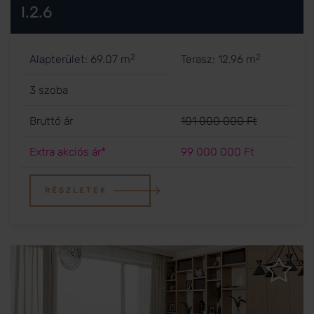
I.2.6
2
2
Alapterület: 69.07 m
Terasz: 12.96 m
3 szoba
Bruttó ár
101 000 000 Ft
Extra akciós ár*
99 000 000 Ft
RÉSZLETEK