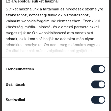
Ez a weboldal sütiket használ
Értékesítő
Sütiket használunk a tartalmak és hirdetések személyre
+36 70 459 3242
szabásához, közösségi funkciók biztosításához,
boszormenyi.johanna@dh.hu
valamint weboldalforgalmunk elemzéséhez. Ezenkívül
közösségi média-, hirdető- és elemező partnereinkkel
megosztjuk az Ön weboldalhasználatra vonatkozó
adatait, akik kombinálhatják az adatokat más olyan
adatokkal, amelyeket Ön adott meg számukra vagy az
Ön által használt más szolgáltatásokból gyűjtöttek.
Hozzájárulás
Elengedhetetlen
kiválasztása
Beállítások
Bratu Péter
Statisztikai
Hitelszakértő
+36 20 663 3635