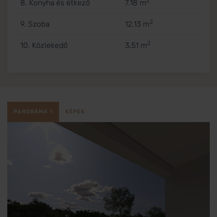
2
8. Konyha és étkező
7.18 m
2
9. Szoba
12.13 m
2
10. Közlekedő
3.51 m
PANORÁMA 1
KÉPEK