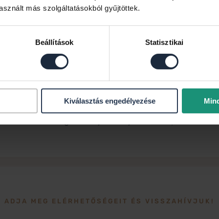
sznált más szolgáltatásokból gyűjtöttek.
Értékesítő
+36 70 459 3242
boszormenyi.johanna@dh.hu
Beállítások
Statisztikai
Kiválasztás engedélyezése
Min
bbi hitellehetőségekről tájékozódjon a
Credipass
webold
ADJA MEG ELÉRHETŐSÉGEIT ÉS VISSZAHÍVJUK!