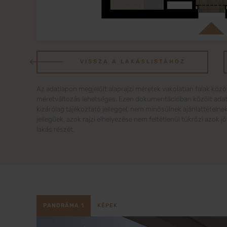
VISSZA A LAKÁSLISTÁHOZ
Az adatlapon megjelölt alaprajzi méretek vakolatlan falak közö
méretváltozás lehetséges. Ezen dokumentációban közölt adatok 
kizárólag tájékoztató jelleggel, nem minősülnek ajánlattételne
jellegűek, azok rajzi elhelyezése nem feltétlenül tükrözi azok 
lakás részét.
PANORÁMA 1
KÉPEK