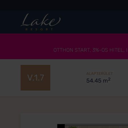
OTTHON START, 3%-OS HITEL,
ALAPTERÜLET
V.1.7
2
54.45 m