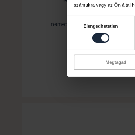
számukra vagy az Ön által ha
Értékesítő
+36 30 742 3298
Hozzájárulás
nemeth.gabor@hillsidehomes.hu
Elengedhetetlen
kiválasztása
Megtagad
Tová