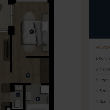
HELYIS
1. Konyh
2. Nappa
3. Loggi
4. Szob
5. Gardr