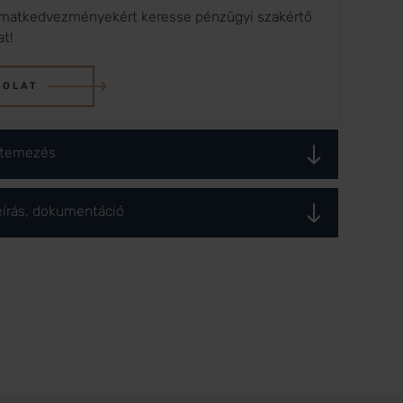
matkedvezményekért keresse pénzügyi szakértő
at!
SOLAT
ütemezés
eírás, dokumentáció