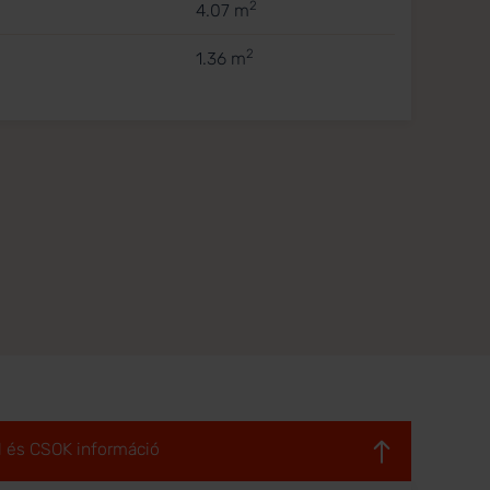
2
4.07 m
2
1.36 m
l és CSOK információ