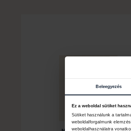
Beleegyezés
Ez a weboldal sütiket haszn
Sütiket használunk a tartal
weboldalforgalmunk elemzésé
weboldalhasználatra vonatko
Németh Gábor Zoltán