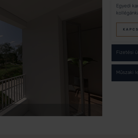
Egyedi ka
kollégánk
KAPC
Fizetési 
Műszaki l