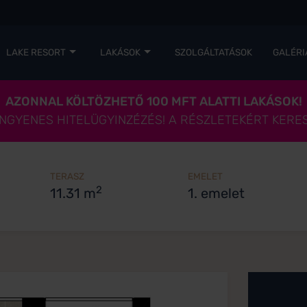
LAKE RESORT
LAKÁSOK
SZOLGÁLTATÁSOK
GALÉRI
AZONNAL KÖLTÖZHETŐ 100 MFT ALATTI LAKÁSOK!
 INGYENES HITELÜGYINZÉZÉS! A RÉSZLETEKÉRT KERE
TERASZ
EMELET
2
11.31 m
1. emelet