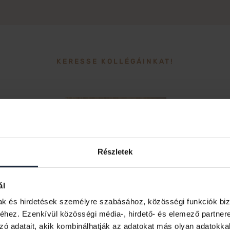
KERESSE KOLLÉGÁINKAT!
Részletek
ál
mak és hirdetések személyre szabásához, közösségi funkciók biz
hez. Ezenkívül közösségi média-, hirdető- és elemező partner
zó adatait, akik kombinálhatják az adatokat más olyan adatokka
Böszörményi Johanna