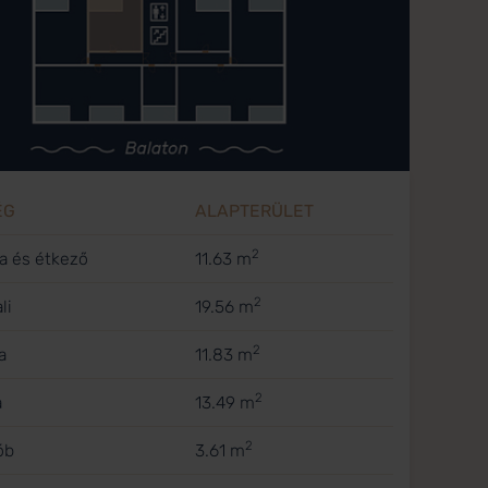
ÉG
ALAPTERÜLET
2
a és étkező
11.63 m
2
li
19.56 m
2
a
11.83 m
2
a
13.49 m
2
ób
3.61 m