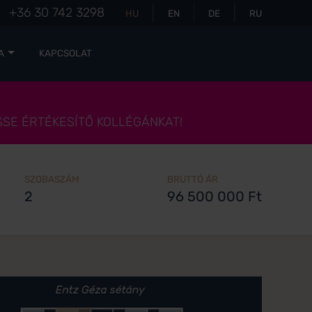
+36 30 742 3298
HU
EN
DE
RU
A
KAPCSOLAT
SSE ÉRTÉKESÍTŐ KOLLÉGÁNKAT!
SZOBASZÁM
BRUTTÓ ÁR
2
96 500 000 Ft