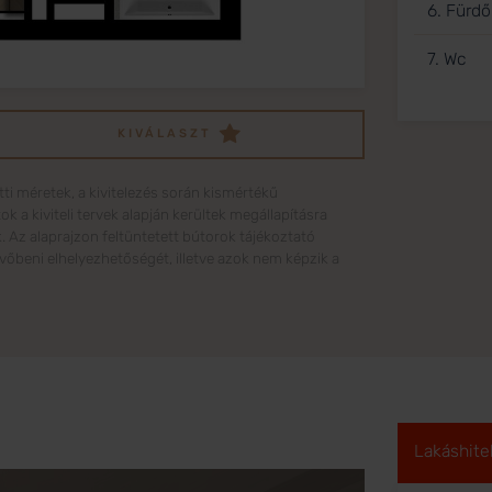
6. Fürdő
7. Wc
KIVÁLASZT
tti méretek, a kivitelezés során kismértékű
a kiviteli tervek alapján kerültek megállapításra
k. Az alaprajzon feltüntetett bútorok tájékoztató
jövőbeni elhelyezhetőségét, illetve azok nem képzik a
Lakáshite