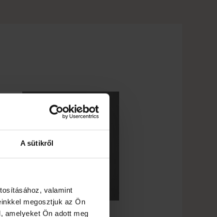
A sütikről
tosításához, valamint
einkkel megosztjuk az Ön
l, amelyeket Ön adott meg
Bratu Péter