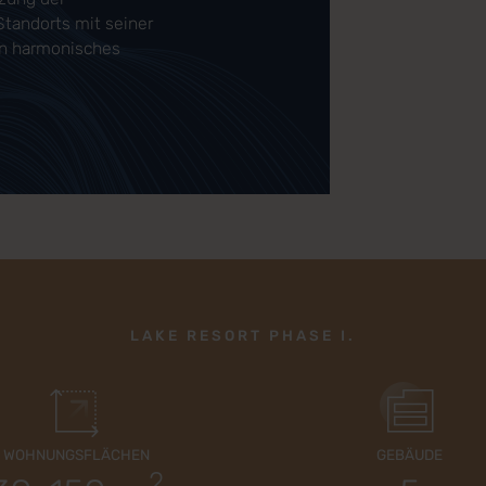
tandorts mit seiner
ein harmonisches
LAKE RESORT PHASE I.
WOHNUNGSFLÄCHEN
GEBÄUDE
2