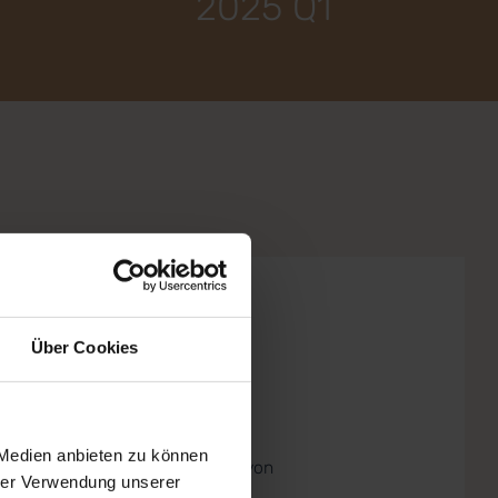
2025 Q1
Über Cookies
ie Gebäude
 Medien anbieten zu können
r Zugang zu den Gebäuden kann von
hrer Verwendung unserer
nade aus über eine