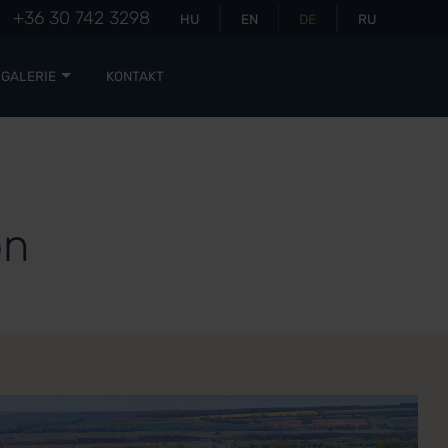
+36 30 742 3298
HU
EN
DE
RU
RGALERIE
KONTAKT
on