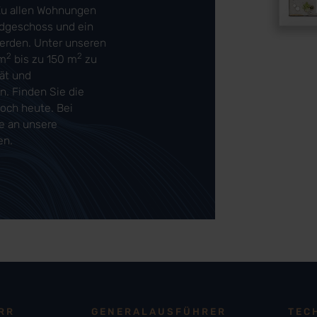
Zu allen Wohnungen
rdgeschoss und ein
werden. Unter unseren
2
2
 m
bis zu 150 m
zu
tät und
. Finden Sie die
och heute. Bei
e an unsere
en.
RR
GENERALAUSFÜHRER
TEC