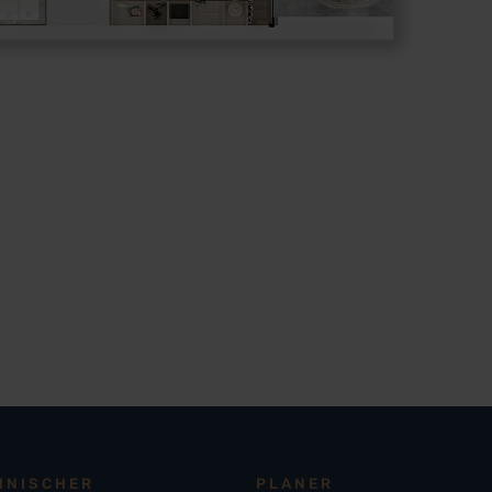
HNISCHER
PLANER