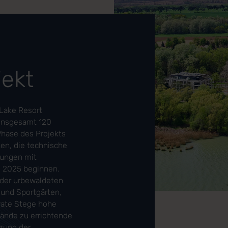
jekt
 Lake Resort
insgesamt 120
Phase des Projekts
en, die technische
nungen mit
l 2025 beginnen.
 der urbewaldeten
 und Sportgärten,
ivate Stege hohe
lände zu errichtende
zung der