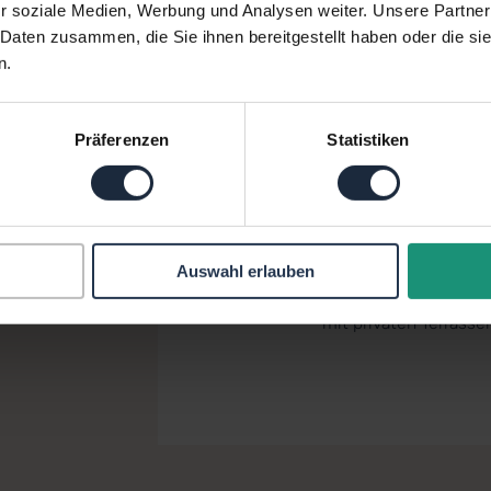
r soziale Medien, Werbung und Analysen weiter. Unsere Partner
Schrankeneinfahrt mi
 Daten zusammen, die Sie ihnen bereitgestellt haben oder die s
Personeneingang erfo
n.
Wohnhäuser sind eine
für Elektroautos, un
Abstellmöglichkeiten 
Präferenzen
Statistiken
Gebäude werden Gewe
eingerichtet. Die St
Wohnungen sind von d
Obergeschoss mit je
einschließlich Loggia
Auswahl erlauben
Geschoss insgesamt 
Penthousewohnungen 
mit privaten Terrasse