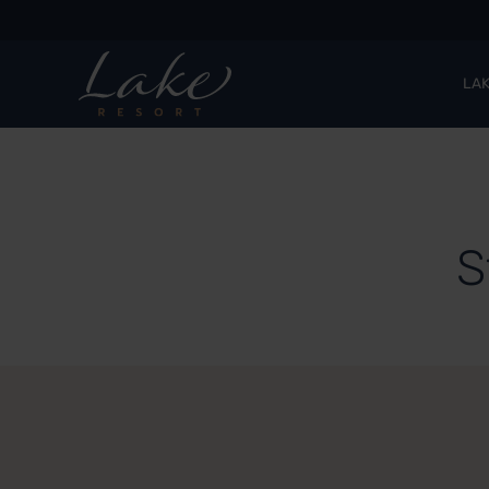
LAK
S